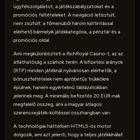
ügyfélszolgálatot, a játékszabályzatokat és a
promóciós feltételeket. A navigáció letisztult,
nem zsúfolt: a főmenüből három kattintással
elérhető bármelyik játékkategória, a pénztár és a
promóciós oldal.
Ami megkülönbözteti a RichRoyal Casino-t, az az
átláthatóság a számok terén. A kifizetési arányok
(RTP) minden játéknál nyilvánosan elérhetők, a
bónuszfeltételek nem apróbetűs trükkökre
épülnek, hanem egyértelmű táblázatokban
jelennek meg. A minimális befizetés 20 EUR-nak
megfelelő összeg, ami a magyar átlagos
szerencsejáték-költéssel összhangban van.
A technológiai háttérben HTML5-ös motor
dolgozik, ami azt jelenti, hogy a teljes játékkínálat