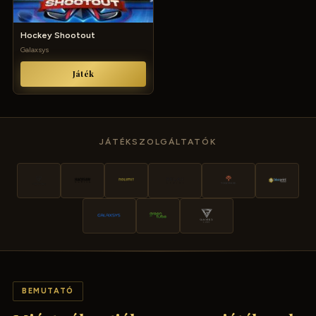
Hockey Shootout
Galaxsys
Játék
JÁTÉKSZOLGÁLTATÓK
BEMUTATÓ