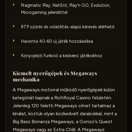
Pragmatic Play, NetEnt, Play'n GO, Evolution,
Microgaming jelenléttel
RTP szűrés és volatilitás-alapú keresés elérhető
Havonta 40-60 új játék hozzáadása
Könyvjelző funkció a kedvenc játékokhoz
Kiemelt nyerőgépek és Megaways
mechanika
A Megaways motorral működő nyerőgépek külön
kategóriát kapnak a RichRoyal Casino felületén.
Jelenleg 120 feletti Megaways címet tartalmaz a
kínálat, köztük olyan közkedvelt darabokkal, mint a
Big Bass Bonanza Megaways, a Gonzo's Quest
Megaways vagy az Extra Chilli. A Megaways