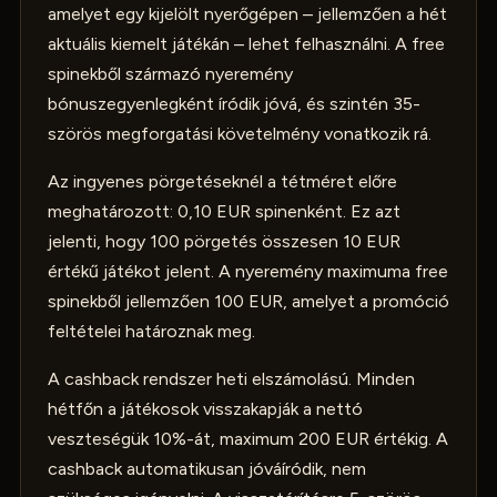
amelyet egy kijelölt nyerőgépen – jellemzően a hét
aktuális kiemelt játékán – lehet felhasználni. A free
spinekből származó nyeremény
bónuszegyenlegként íródik jóvá, és szintén 35-
szörös megforgatási követelmény vonatkozik rá.
Az ingyenes pörgetéseknél a tétméret előre
meghatározott: 0,10 EUR spinenként. Ez azt
jelenti, hogy 100 pörgetés összesen 10 EUR
értékű játékot jelent. A nyeremény maximuma free
spinekből jellemzően 100 EUR, amelyet a promóció
feltételei határoznak meg.
A cashback rendszer heti elszámolású. Minden
hétfőn a játékosok visszakapják a nettó
veszteségük 10%-át, maximum 200 EUR értékig. A
cashback automatikusan jóváíródik, nem