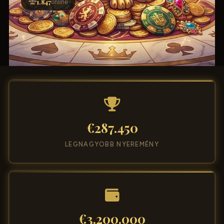
1.847
online
€287.450
LEGNAGYOBB NYEREMÉNY
€3.200.000