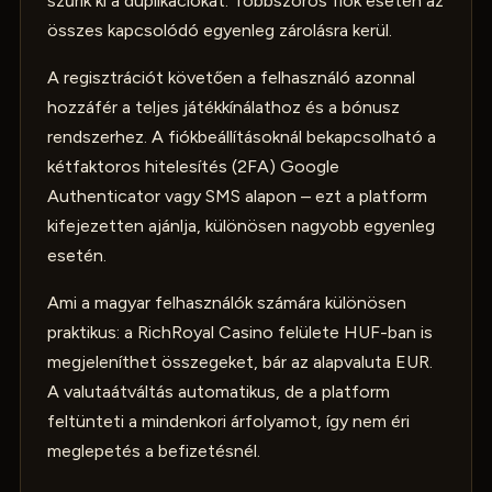
szűrik ki a duplikációkat. Többszörös fiók esetén az
összes kapcsolódó egyenleg zárolásra kerül.
A regisztrációt követően a felhasználó azonnal
hozzáfér a teljes játékkínálathoz és a bónusz
rendszerhez. A fiókbeállításoknál bekapcsolható a
kétfaktoros hitelesítés (2FA) Google
Authenticator vagy SMS alapon – ezt a platform
kifejezetten ajánlja, különösen nagyobb egyenleg
esetén.
Ami a magyar felhasználók számára különösen
praktikus: a RichRoyal Casino felülete HUF-ban is
megjeleníthet összegeket, bár az alapvaluta EUR.
A valutaátváltás automatikus, de a platform
feltünteti a mindenkori árfolyamot, így nem éri
meglepetés a befizetésnél.