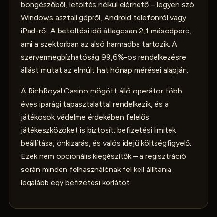
böngészőből, letöltés nélkül elérhető – legyen szó
Windows asztali gépről, Android telefonról vagy
iPad-ről. A betöltési idő átlagosan 2,1 másodperc,
ami a szektorban az alsó harmadba tartozik. A
szervermegbízhatóság 99,6%-os rendelkezésre
állást mutat az elmúlt hat hónap mérései alapján.
A RichRoyal Casino mögött álló operátor több
éves iparági tapasztalattal rendelkezik, és a
játékosok védelme érdekében felelős
játékeszközöket is biztosít: befizetési limitek
beállítása, önkizárás, és valós idejű költségfigyelő.
Ezek nem opcionális kiegészítők – a regisztráció
során minden felhasználónak fel kell állítania
legalább egy befizetési korlátot.