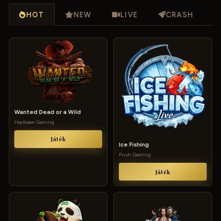
HOT
NEW
LIVE
CRASH
Wanted Dead or a Wild
Hacksaw Gaming
Játék
Ice Fishing
Push Gaming
Játék