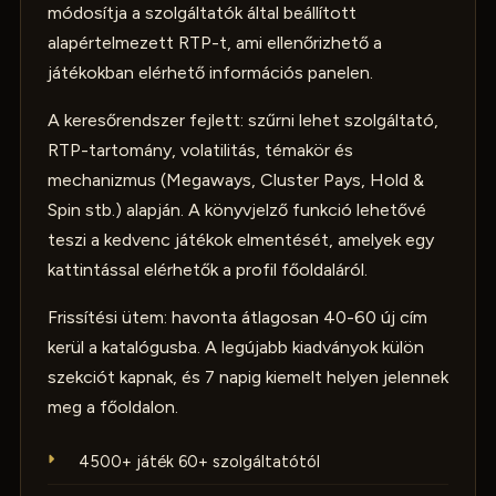
módosítja a szolgáltatók által beállított
alapértelmezett RTP-t, ami ellenőrizhető a
játékokban elérhető információs panelen.
A keresőrendszer fejlett: szűrni lehet szolgáltató,
RTP-tartomány, volatilitás, témakör és
mechanizmus (Megaways, Cluster Pays, Hold &
Spin stb.) alapján. A könyvjelző funkció lehetővé
teszi a kedvenc játékok elmentését, amelyek egy
kattintással elérhetők a profil főoldaláról.
Frissítési ütem: havonta átlagosan 40-60 új cím
kerül a katalógusba. A legújabb kiadványok külön
szekciót kapnak, és 7 napig kiemelt helyen jelennek
meg a főoldalon.
4500+ játék 60+ szolgáltatótól