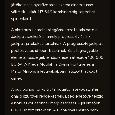
játékoknál a nyerővonalak száma dinamikusan
változik – akár 117 649 kombinációig terjedhet
spinenként.
A platform kiemelt kategóriái között található a
Jackpot szekció is, amely progresszív és fix
jackpot játékokat tartalmaz. A progresszív jackpot
poolok valós időben frissülnek, és a legnagyobb
elérhető összegek rendszeresen átlépik a 100 000
EUR-t. A Mega Moolah, a Divine Fortune és a
Major Millions a leggyakrabban játszott jackpot
címek.
A buy bonus funkciót támogató játékok szintén
önálló szűrővel rendelkeznek. Ezek lehetővé teszik
a bónuszkör azonnali megvásárlását – jellemzően
60-100x tét értékben. A RichRoyal Casino nem