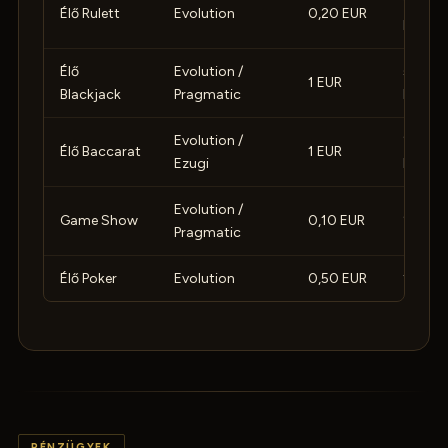
10 00
Élő Rulett
Evolution
0,20 EUR
EUR
Élő
Evolution /
5 000
1 EUR
Blackjack
Pragmatic
EUR
Evolution /
25 00
Élő Baccarat
1 EUR
Ezugi
EUR
Evolution /
Game Show
0,10 EUR
2 500 
Pragmatic
Élő Poker
Evolution
0,50 EUR
1 000 
PÉNZÜGYEK