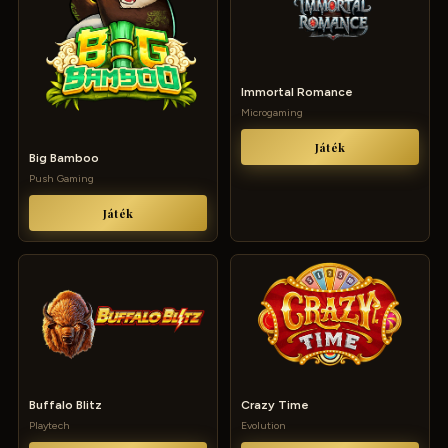
Immortal Romance
Microgaming
Játék
Big Bamboo
Push Gaming
Játék
Buffalo Blitz
Crazy Time
Playtech
Evolution