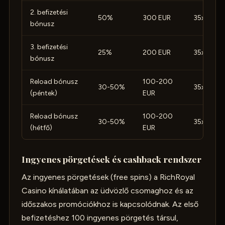
2. befizetési
50%
300 EUR
35x
bónusz
3. befizetési
25%
200 EUR
35x
bónusz
Reload bónusz
100-200
30-50%
35x
(péntek)
EUR
Reload bónusz
100-200
30-50%
35x
(hétfő)
EUR
Ingyenes pörgetések és cashback rendszer
Az ingyenes pörgetések (free spins) a RichRoyal
Casino kínálatában az üdvözlő csomaghoz és az
időszakos promóciókhoz is kapcsolódnak. Az első
befizetéshez 100 ingyenes pörgetés társul,