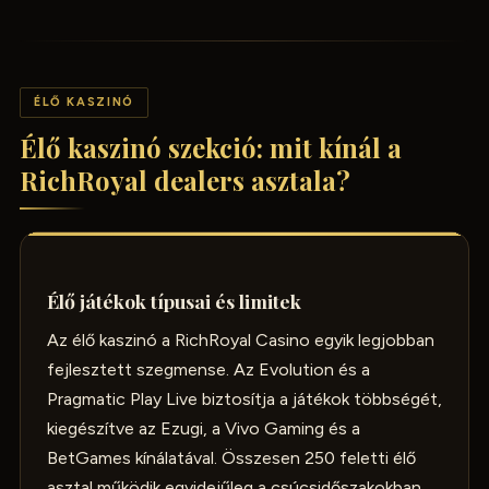
ÉLŐ KASZINÓ
Élő kaszinó szekció: mit kínál a
RichRoyal dealers asztala?
Élő játékok típusai és limitek
Az élő kaszinó a RichRoyal Casino egyik legjobban
fejlesztett szegmense. Az Evolution és a
Pragmatic Play Live biztosítja a játékok többségét,
kiegészítve az Ezugi, a Vivo Gaming és a
BetGames kínálatával. Összesen 250 feletti élő
asztal működik egyidejűleg a csúcsidőszakokban.