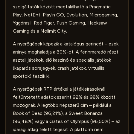
szolgáltatók között megtalálható a Pragmatic
Play, NetEnt, Play'n GO, Evolution, Microgaming,
Yggdrasil, Red Tiger, Push Gaming, Hacksaw
Gaming és a Nolimit City.
A nyerőgépek képezik a katalógus gerincét – ezek
aránya meghaladja a 80%-ot. A fennmaradó részt
asztali játékok, élő kaszinó és speciális játékok
(kaparós sorsjegyek, crash játékok, virtuális
sportok) teszik ki.
A nyerőgépek RTP értékei a játékleírásoknál
feltüntetett adatok szerint 92% és 98% között
mozognak. A legtöbb népszerű cím – például a
Book of Dead (96,21%), a Sweet Bonanza
(96,48%) vagy a Gates of Olympus (96,50%) – az
iparági átlag felett teljesít. A platform nem