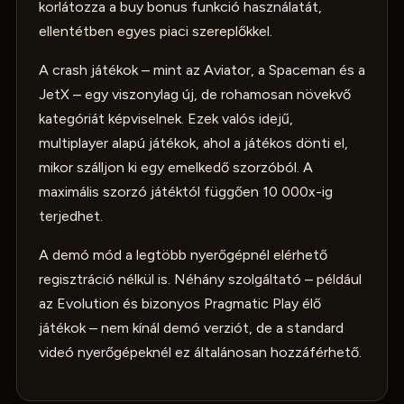
korlátozza a buy bonus funkció használatát,
ellentétben egyes piaci szereplőkkel.
A crash játékok – mint az Aviator, a Spaceman és a
JetX – egy viszonylag új, de rohamosan növekvő
kategóriát képviselnek. Ezek valós idejű,
multiplayer alapú játékok, ahol a játékos dönti el,
mikor szálljon ki egy emelkedő szorzóból. A
maximális szorzó játéktól függően 10 000x-ig
terjedhet.
A demó mód a legtöbb nyerőgépnél elérhető
regisztráció nélkül is. Néhány szolgáltató – például
az Evolution és bizonyos Pragmatic Play élő
játékok – nem kínál demó verziót, de a standard
videó nyerőgépeknél ez általánosan hozzáférhető.